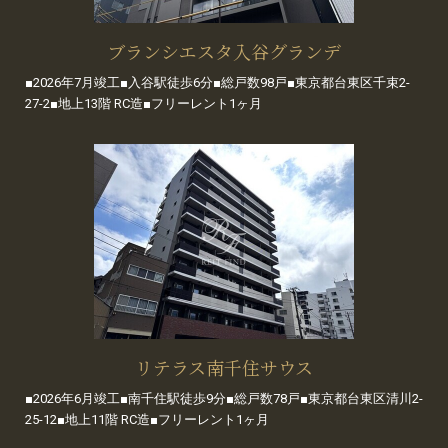
ブランシエスタ入谷グランデ
■2026年7月竣工■入谷駅徒歩6分■総戸数98戸■東京都台東区千束2-
27-2■地上13階 RC造■フリーレント1ヶ月
リテラス南千住サウス
■2026年6月竣工■南千住駅徒歩9分■総戸数78戸■東京都台東区清川2-
25-12■地上11階 RC造■フリーレント1ヶ月