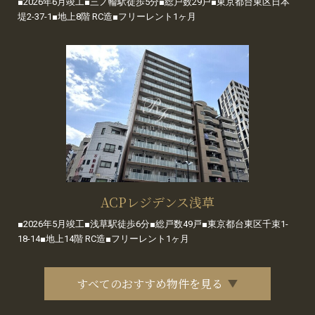
■2026年6月竣工■三ノ輪駅徒歩5分■総戸数29戸■東京都台東区日本
堤2-37-1■地上8階 RC造■フリーレント1ヶ月
ACPレジデンス浅草
■2026年5月竣工■浅草駅徒歩6分■総戸数49戸■東京都台東区千束1-
18-14■地上14階 RC造■フリーレント1ヶ月
すべてのおすすめ物件を見る