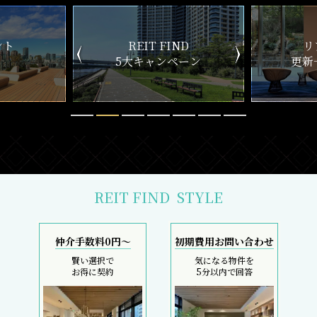
ND
リアルタイム
新
ペーン
更新一覧チェック
REIT FIND
STYLE
仲介手数料0円～
初期費用お問い合わせ
賢い選択で
気になる物件を
お得に契約
5分以内で回答