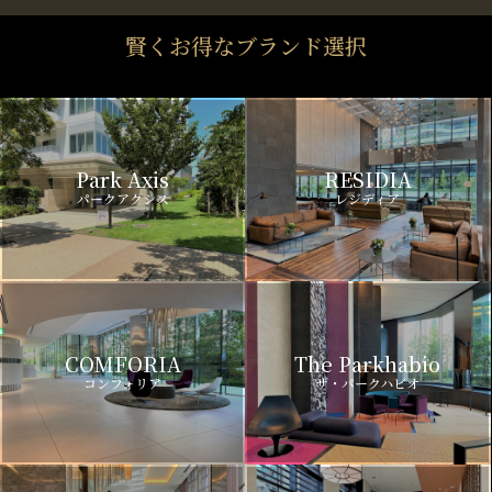
賢くお得なブランド選択
Park Axis
RESIDIA
パークアクシス
レジディア
COMFORIA
The Parkhabio
コンフォリア
ザ・パークハビオ