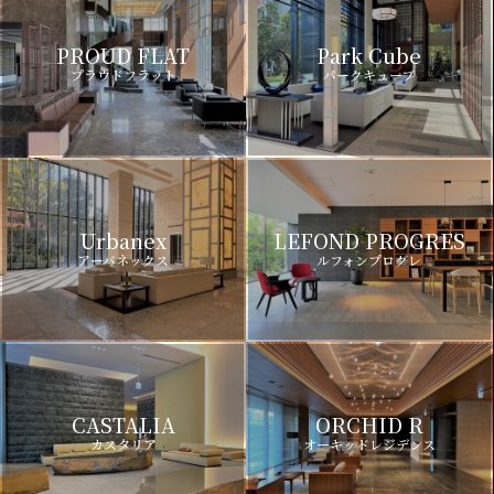
PROUD FLAT
Park Cube
プラウドフラット
パークキューブ
Urbanex
LEFOND PROGRES
アーバネックス
ルフォンプログレ
CASTALIA
ORCHID R
カスタリア
オーキッドレジデンス