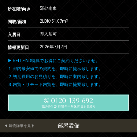
5階/南東
所在階/向き
2
2LDK/51.07m
間取/面積
即入居可
入居日
2026年7月7日
情報更新日
▶ REIT FIND特典でお得にご契約くださいませ。
１.都内最安値での契約を、即時に提示致します。
２.初期費用のお見積りを、即時に案内致します。
３.内覧・リモート内覧を、即時に提案致します。
0120-139-692
電話受付 24時間 年中無休 即日お見積り
部屋設備
建物詳細を見る