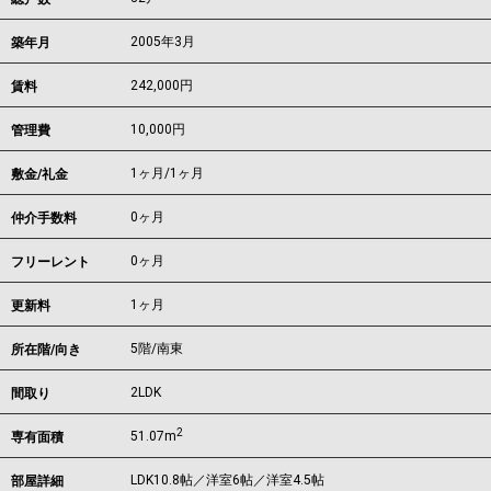
2005年3月
築年月
242,000
円
賃料
10,000円
管理費
1ヶ月
/
1ヶ月
敷金/礼金
0ヶ月
仲介手数料
0ヶ月
フリーレント
1ヶ月
更新料
5階/南東
所在階/向き
2LDK
間取り
2
51.07m
専有面積
LDK10.8帖／洋室6帖／洋室4.5帖
部屋詳細