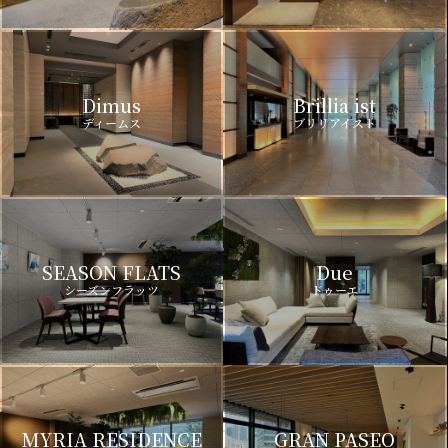
Dimus
Brillia ist
ディームス
ブリリアイスト
SEASON FLATS
Due
シーズンフラッツ
ドゥーエ
MYRIA RESIDENCE
GRAN PASEO