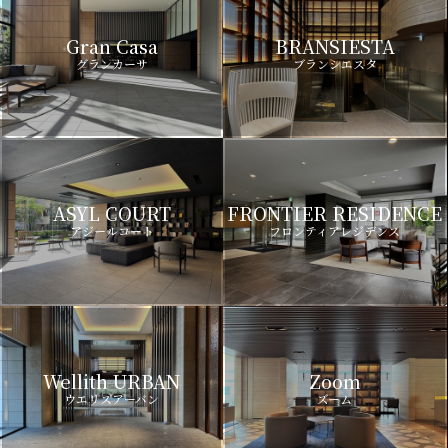
Gran Casa
BRANSIESTA
グランカーサ
ブランシエスタ
ASYL COURT
FRONTIER RESIDENCE
アジールコート
フロンティアレジデンス
Wellith URBAN
Zoom
ウエリスアーバン
ズーム