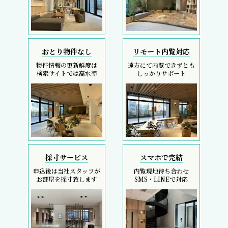
おとり物件なし
リモート内覧対応
物件情報の更新鮮度は
遠方にて内覧できずとも
検索サイトでは高水準
しっかりサポート
採寸サービス
スマホで完結
申込後は当社スタッフが
内覧現地待ち合わせ
お部屋を採寸致します
SMS・LINEで対応