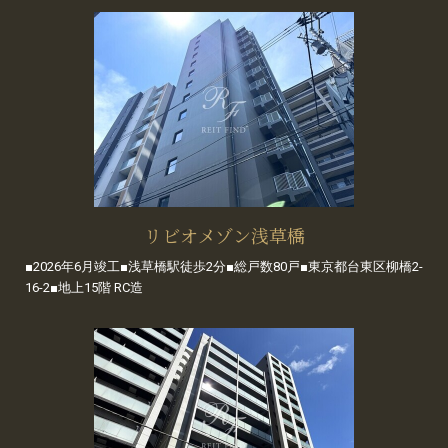
リビオメゾン浅草橋
■2026年6月竣工■浅草橋駅徒歩2分■総戸数80戸■東京都台東区柳橋2-
16-2■地上15階 RC造