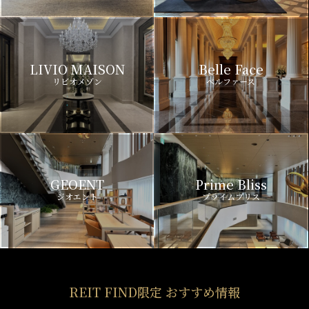
LIVIO MAISON
Belle Face
リビオメゾン
ベルファース
GEOENT
Prime Bliss
ジオエント
プライムブリス
REIT FIND限定 おすすめ情報