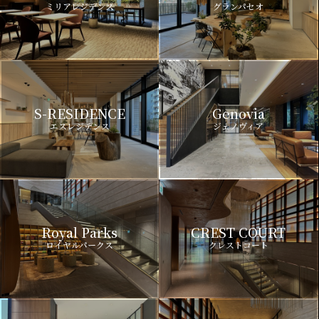
ミリアレジデンス
グランパセオ
S-RESIDENCE
Genovia
エスレジデンス
ジェノヴィア
Royal Parks
CREST COURT
ロイヤルパークス
クレストコート