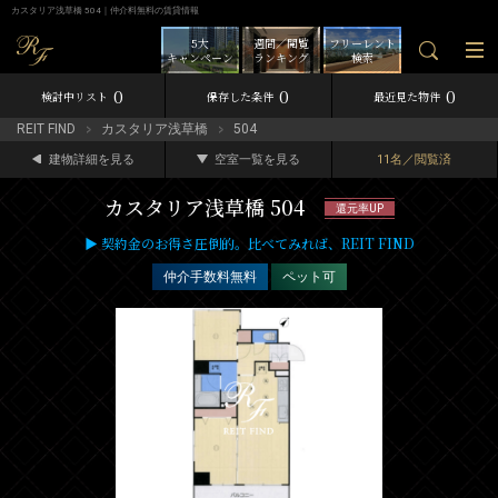
カスタリア浅草橋 504｜仲介料無料の賃貸情報
5大
週間／閲覧
フリーレント
キャンペーン
ランキング
検索
0
0
0
検討中リスト
保存した条件
最近見た物件
REIT FIND
カスタリア浅草橋
504
建物詳細を見る
空室一覧を見る
11名／閲覧済
カスタリア浅草橋 504
還元率UP
▶ 契約金のお得さ圧倒的。比べてみれば、REIT FIND
仲介手数料無料
ペット可