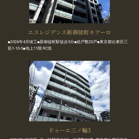
エスレジデンス新御徒町キアーロ
■2026年4月竣工■新御徒町駅徒歩5分■総戸数20戸■東京都台東区三
筋1-10-5■地上11階 RC造
ドゥーエ三ノ輪3