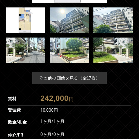
その他の画像を見る（全17枚）
242,000
賃料
円
管理費
10,000円
1ヶ月
/
1ヶ月
敷金/礼金
0ヶ月
/
0ヶ月
仲介/FR