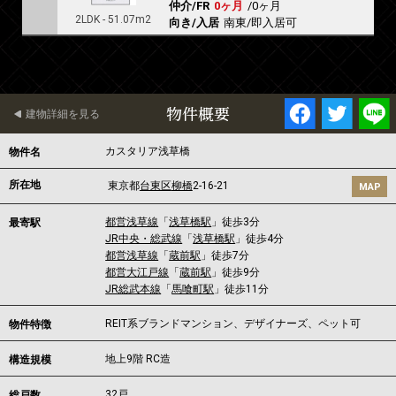
仲介/FR
0ヶ月
/
0ヶ月
2LDK - 51.07m2
向き/入居
南東/即入居可
物件概要
建物詳細を見る
カスタリア浅草橋
物件名
所在地
東京都
台東区
柳橋
2-16-21
MAP
都営浅草線
「
浅草橋駅
」徒歩3分
最寄駅
JR中央・総武線
「
浅草橋駅
」徒歩4分
都営浅草線
「
蔵前駅
」徒歩7分
都営大江戸線
「
蔵前駅
」徒歩9分
JR総武本線
「
馬喰町駅
」徒歩11分
REIT系ブランドマンション、デザイナーズ、ペット可
物件特徴
地上9階 RC造
構造規模
32戸
総戸数