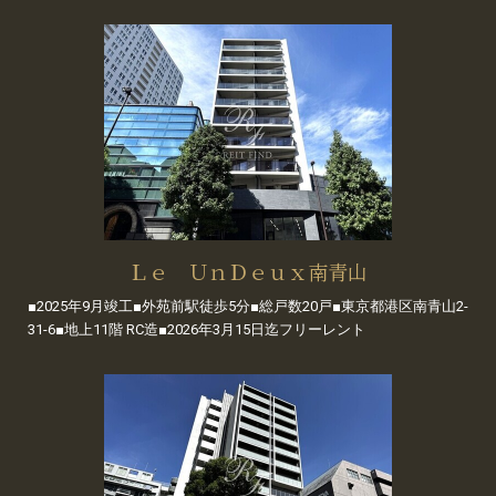
Ｌｅ ＵｎＤｅｕｘ南青山
■2025年9月竣工■外苑前駅徒歩5分■総戸数20戸■東京都港区南青山2-
31-6■地上11階 RC造■2026年3月15日迄フリーレント