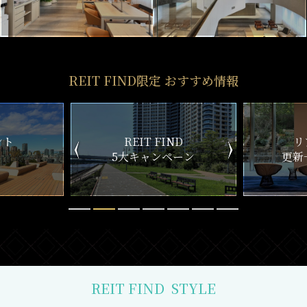
REIT FIND限定 おすすめ情報
ND
リアルタイム
新
ペーン
更新一覧チェック
REIT FIND
STYLE