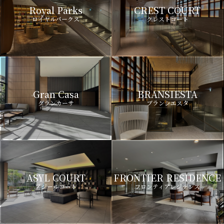
Royal Parks
CREST COURT
ロイヤルパークス
クレストコート
Gran Casa
BRANSIESTA
グランカーサ
ブランシエスタ
ASYL COURT
FRONTIER RESIDENCE
アジールコート
フロンティアレジデンス