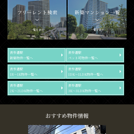
フリーレント検索
新築マンション一覧
一覧を表示
一覧を表示
表参道駅
表参道駅
新築物件一覧へ
ペット可物件一覧へ
表参道駅
表参道駅
1R～1K物件一覧へ
1DK～1LDK物件一覧へ
表参道駅
表参道駅
2K～2LDK物件一覧へ
3K～3LDK物件一覧へ
おすすめ物件情報