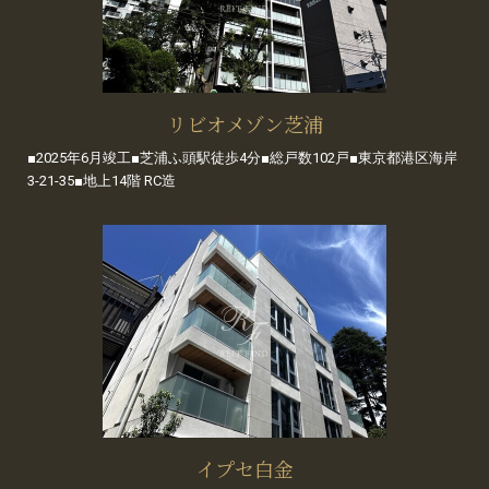
リビオメゾン芝浦
■2025年6月竣工■芝浦ふ頭駅徒歩4分■総戸数102戸■東京都港区海岸
3-21-35■地上14階 RC造
イプセ白金