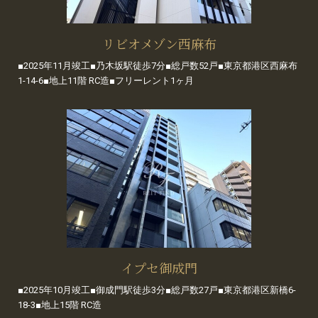
リビオメゾン西麻布
■2025年11月竣工■乃木坂駅徒歩7分■総戸数52戸■東京都港区西麻布
1-14-6■地上11階 RC造■フリーレント1ヶ月
イプセ御成門
■2025年10月竣工■御成門駅徒歩3分■総戸数27戸■東京都港区新橋6-
18-3■地上15階 RC造