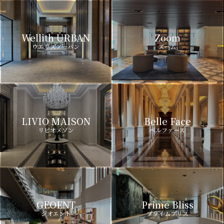
Wellith URBAN
Zoom
ウエリスアーバン
ズーム
LIVIO MAISON
Belle Face
リビオメゾン
ベルファース
GEOENT
Prime Bliss
ジオエント
プライムブリス