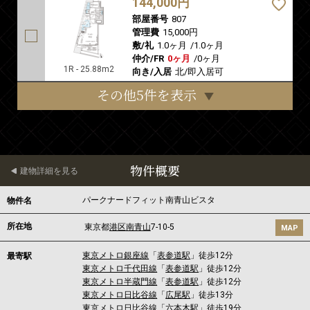
144,000円
部屋番号
807
管理費
15,000円
敷/礼
1.0ヶ月
/
1.0ヶ月
仲介/FR
0ヶ月
/
0ヶ月
1R - 25.88m2
向き/入居
北/即入居可
その他5件を表示
物件概要
建物詳細を見る
パークナードフィット南青山ビスタ
物件名
所在地
東京都
港区
南青山
7-10-5
MAP
東京メトロ銀座線
「
表参道駅
」徒歩12分
最寄駅
東京メトロ千代田線
「
表参道駅
」徒歩12分
東京メトロ半蔵門線
「
表参道駅
」徒歩12分
東京メトロ日比谷線
「
広尾駅
」徒歩13分
東京メトロ日比谷線
「
六本木駅
」徒歩19分