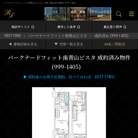
パークナードフィット南青山ビスタ 14階 成約済み物件 999-1405
5大
週間／閲覧
フリーレント
キャンペーン
ランキング
検索
0
0
0
検討中リスト
保存した条件
最近見た物件
REIT FIND
パークナードフィット南青山ビスタ
成約済み (999-1405)
建物詳細を見る
空室一覧を見る
66名／閲覧済
パークナードフィット南青山ビスタ 成約済み物件
(999-1405)
▶ 契約金のお得さ圧倒的。比べてみれば、REIT FIND