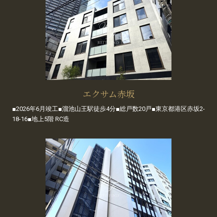
エクサム赤坂
■2026年6月竣工■溜池山王駅徒歩4分■総戸数20戸■東京都港区赤坂2-
18-16■地上5階 RC造