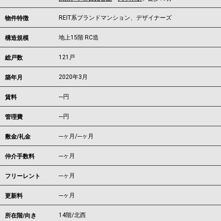
REIT系ブランドマンション、デザイナーズ
物件特徴
地上15階 RC造
構造規模
121戸
総戸数
2020年3月
築年月
---
円
賃料
---円
管理費
---ヶ月
/
---ヶ月
敷金/礼金
---ヶ月
仲介手数料
---ヶ月
フリーレント
---ヶ月
更新料
14階/北西
所在階/向き