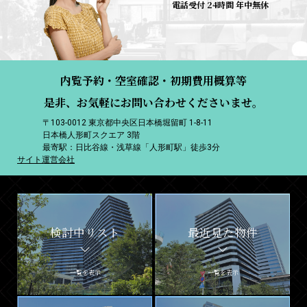
電話受付 24時間 年中無休
内覧予約・空室確認・初期費用概算等
是非、お気軽にお問い合わせくださいませ。
〒103-0012 東京都中央区日本橋堀留町 1-8-11
日本橋人形町スクエア 3階
最寄駅：日比谷線・浅草線「人形町駅」徒歩3分
サイト運営会社
検討中リスト
最近見た物件
一覧を表示
一覧を表示