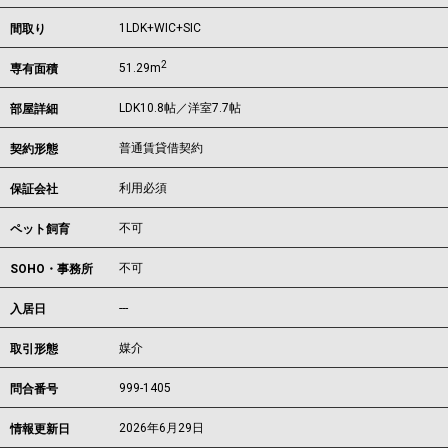
1LDK+WIC+SIC
間取り
2
51.29m
専有面積
LDK10.8帖／洋室7.7帖
部屋詳細
普通賃貸借契約
契約形態
利用必須
保証会社
不可
ペット飼育
不可
SOHO・事務所
---
入居日
媒介
取引形態
999-1405
問合番号
2026年6月29日
情報更新日