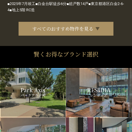
■2025年7月竣工■白金台駅徒歩6分■総戸数14戸■東京都港区白金2-6-
4■地上5階 RC造
すべてのおすすめ物件を見る
賢くお得なブランド選択
Park Axis
RESIDIA
パークアクシス
レジディア