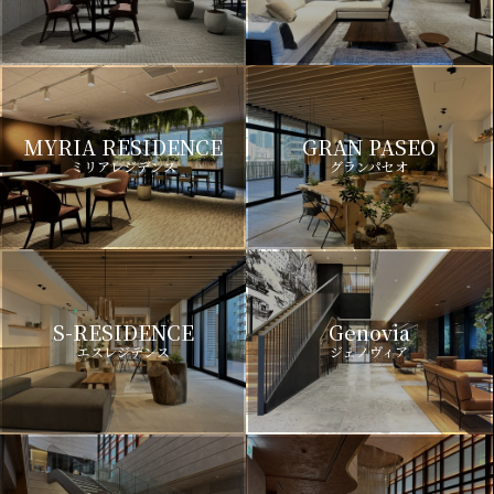
MYRIA RESIDENCE
GRAN PASEO
ミリアレジデンス
グランパセオ
S-RESIDENCE
Genovia
エスレジデンス
ジェノヴィア