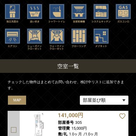
空室一覧
チェックした物件はまとめてお問い合わせ、検討中リストに追加できま
す。
MAP
MAP
MAP
MAP
MAP
141,000円
部屋番号
305
管理費
15,000円
敷/礼
1.0ヶ月
/
1.0ヶ月