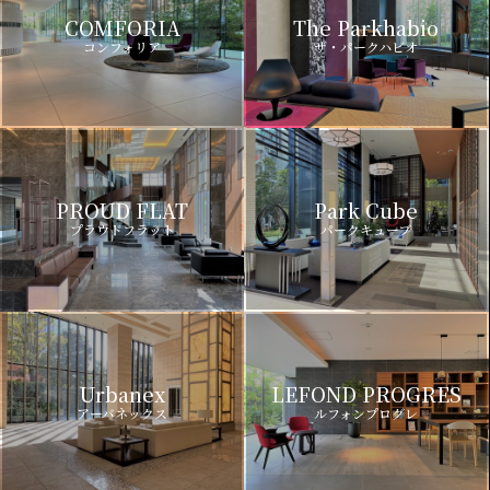
COMFORIA
The Parkhabio
コンフォリア
ザ・パークハビオ
PROUD FLAT
Park Cube
プラウドフラット
パークキューブ
Urbanex
LEFOND PROGRES
アーバネックス
ルフォンプログレ