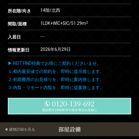
14階/北西
所在階/向き
2
1LDK+WIC+SIC/51.29m
間取/面積
---
入居日
2026年6月29日
情報更新日
▶ REIT FIND特典でお得にご契約くださいませ。
１.都内最安値での契約を、即時に提示致します。
２.初期費用のお見積りを、即時に案内致します。
３.内覧・リモート内覧を、即時に提案致します。
0120-139-692
電話受付 24時間 年中無休 即日お見積り
部屋設備
建物詳細を見る