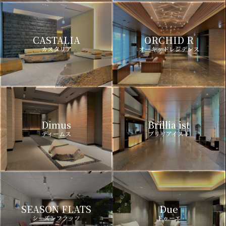
CASTALIA
ORCHID R
カスタリア
オーキッドレジデンス
Dimus
Brillia ist
ディームス
ブリリアイスト
SEASON FLATS
Due
シーズンフラッツ
ドゥーエ