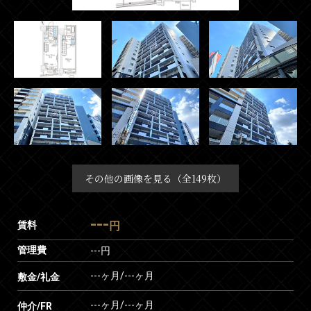
その他の画像を見る（全149枚）
---
賃料
円
管理費
---円
---ヶ月
/
---ヶ月
敷金/礼金
---ヶ月
/
---ヶ月
仲介/FR