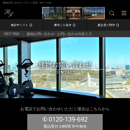
建物お問い合わせ | ブランド賃貸－REIT FIND
5大
週間／閲覧
フリーレント
キャンペーン
ランキング
検索
0
0
0
検討中リスト
保存した条件
最近見た物件
REIT FIND
建物お問い合わせ - お問い合わせ内容入力
建物お問い合わせ
CONTACT
お電話でお問い合わせいただく場合はこちらから
0120-139-692
電話受付 24時間 年中無休