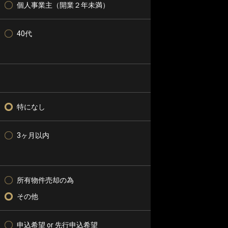
個人事業主（開業２年未満）
40代
特になし
3ヶ月以内
所有物件売却の為
その他
申込希望 or 先行申込希望