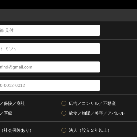
／保険／商社
広告／コンサル／不動産
／医療
飲食／物販／美容／アパレル
（社会保険あり）
法人（設立２年以上）