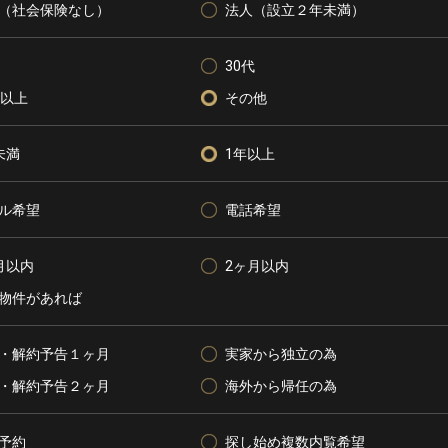
（社会保険なし）
法人（設立２年未満）
30代
代以上
その他
未満
1年以上
ル希望
電話希望
月以内
2ヶ月以内
物件があれば
・解約予告１ヶ月
実家から独立の為
・解約予告２ヶ月
海外から帰任の為
予約
探し始め複数内覧希望