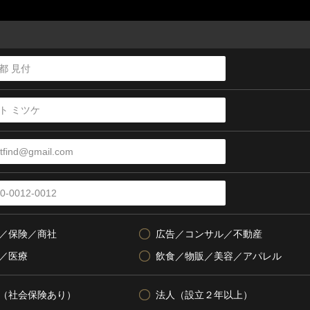
／保険／商社
広告／コンサル／不動産
／医療
飲食／物販／美容／アパレル
（社会保険あり）
法人（設立２年以上）