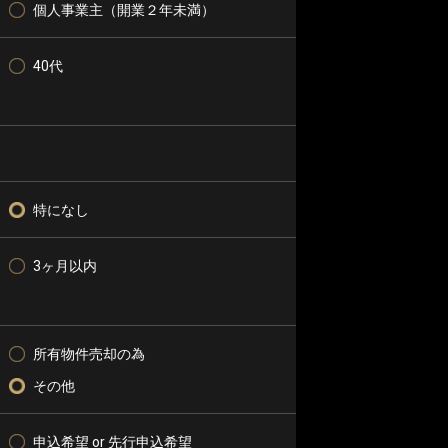
個人事業主（開業２年未満）
40代
特になし
3ヶ月以内
所有物件売却の為
その他
申込希望 or 先行申込希望