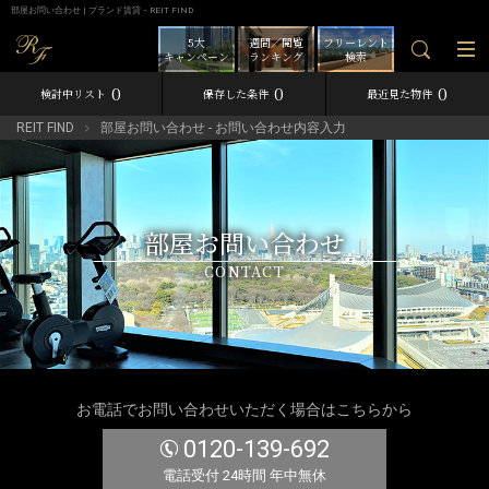
部屋お問い合わせ | ブランド賃貸－REIT FIND
5大
週間／閲覧
フリーレント
キャンペーン
ランキング
検索
0
0
0
検討中リスト
保存した条件
最近見た物件
REIT FIND
部屋お問い合わせ - お問い合わせ内容入力
部屋お問い合わせ
CONTACT
お電話でお問い合わせいただく場合はこちらから
0120-139-692
電話受付 24時間 年中無休