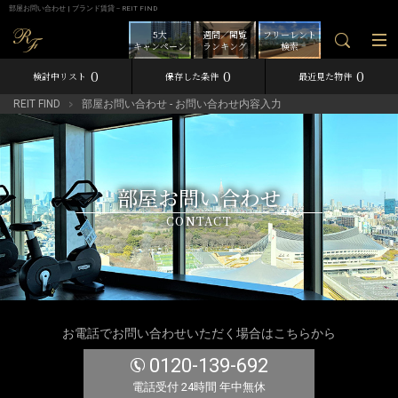
部屋お問い合わせ | ブランド賃貸－REIT FIND
5大
週間／閲覧
フリーレント
キャンペーン
ランキング
検索
0
0
0
検討中リスト
保存した条件
最近見た物件
REIT FIND
部屋お問い合わせ - お問い合わせ内容入力
部屋お問い合わせ
CONTACT
お電話でお問い合わせいただく場合はこちらから
0120-139-692
電話受付 24時間 年中無休