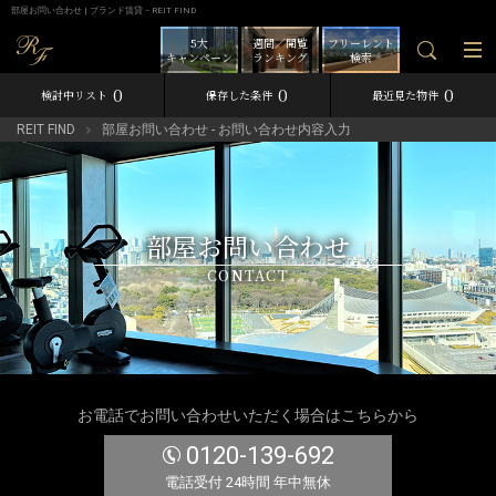
部屋お問い合わせ | ブランド賃貸－REIT FIND
5大
週間／閲覧
フリーレント
キャンペーン
ランキング
検索
0
0
0
検討中リスト
保存した条件
最近見た物件
REIT FIND
部屋お問い合わせ - お問い合わせ内容入力
部屋お問い合わせ
CONTACT
お電話でお問い合わせいただく場合はこちらから
0120-139-692
電話受付 24時間 年中無休