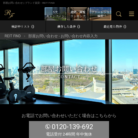
部屋お問い合わせ | ブランド賃貸－REIT FIND
5大
週間／閲覧
フリーレント
キャンペーン
ランキング
検索
0
0
0
検討中リスト
保存した条件
最近見た物件
REIT FIND
部屋お問い合わせ - お問い合わせ内容入力
部屋お問い合わせ
CONTACT
お電話でお問い合わせいただく場合はこちらから
0120-139-692
電話受付 24時間 年中無休