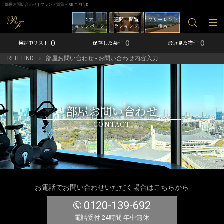
部屋お問い合わせ | ブランド賃貸－REIT FIND
5大
週間／閲覧
フリーレント
キャンペーン
ランキング
検索
0
0
0
検討中リスト
保存した条件
最近見た物件
REIT FIND
部屋お問い合わせ - お問い合わせ内容入力
部屋お問い合わせ
CONTACT
お電話でお問い合わせいただく場合はこちらから
0120-139-692
電話受付 24時間 年中無休