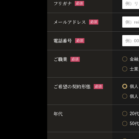
フリガナ
必須
メールアドレス
必須
電話番号
必須
ご職業
金融
必須
士業
ご希望の契約形態
個人
必須
個人
年代
20代
50