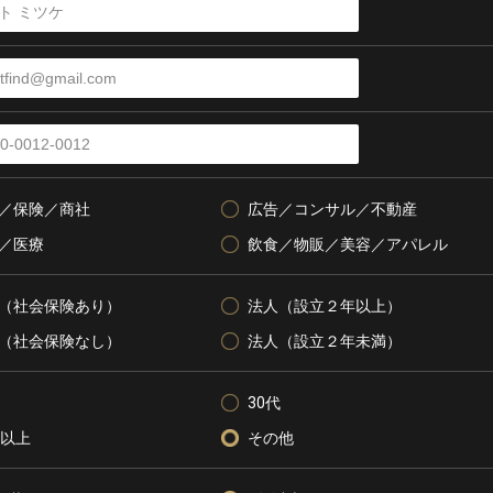
／保険／商社
広告／コンサル／不動産
／医療
飲食／物販／美容／アパレル
（社会保険あり）
法人（設立２年以上）
（社会保険なし）
法人（設立２年未満）
30代
代以上
その他