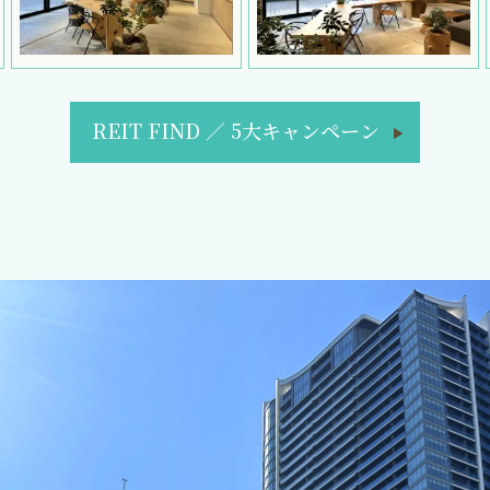
REIT FIND
／
5大キャンペーン