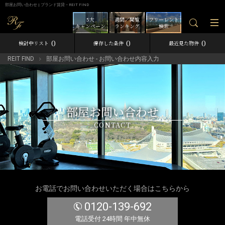
部屋お問い合わせ | ブランド賃貸－REIT FIND
5大
週間／閲覧
フリーレント
キャンペーン
ランキング
検索
0
0
0
検討中リスト
保存した条件
最近見た物件
REIT FIND
部屋お問い合わせ - お問い合わせ内容入力
部屋お問い合わせ
CONTACT
お電話でお問い合わせいただく場合はこちらから
0120-139-692
電話受付 24時間 年中無休