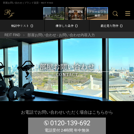
部屋お問い合わせ | ブランド賃貸－REIT FIND
5大
週間／閲覧
フリーレント
キャンペーン
ランキング
検索
0
0
0
検討中リスト
保存した条件
最近見た物件
REIT FIND
部屋お問い合わせ - お問い合わせ内容入力
部屋お問い合わせ
CONTACT
お電話でお問い合わせいただく場合はこちらから
0120-139-692
電話受付 24時間 年中無休