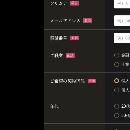
フリガナ
必須
メールアドレス
必須
電話番号
必須
ご職業
金融
必須
士業
ご希望の契約形態
個人
必須
個人
年代
20代
50