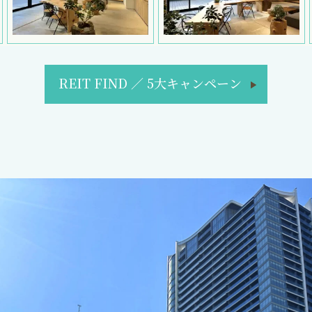
REIT FIND
／
5大キャンペーン