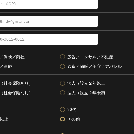
／保険／商社
広告／コンサル／不動産
／医療
飲食／物販／美容／アパレル
（社会保険あり）
法人（設立２年以上）
（社会保険なし）
法人（設立２年未満）
30代
代以上
その他