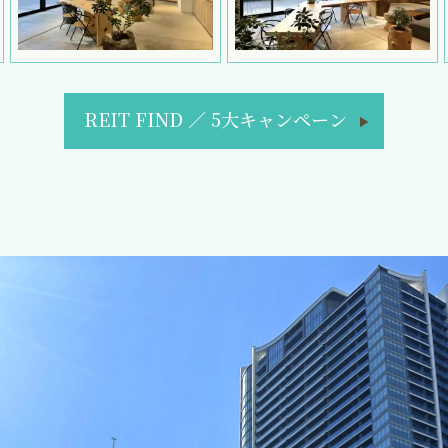
REIT FIND
／
5大キャンペーン