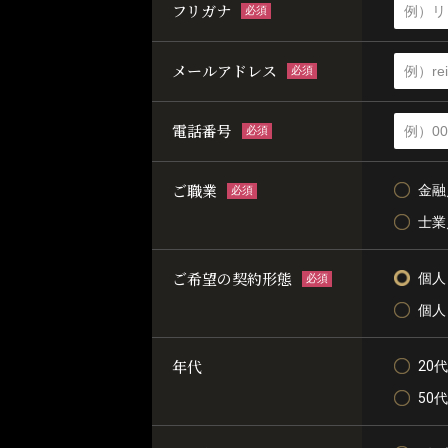
フリガナ
必須
メールアドレス
必須
電話番号
必須
ご職業
金融
必須
士業
ご希望の契約形態
個人
必須
個人
年代
20代
50