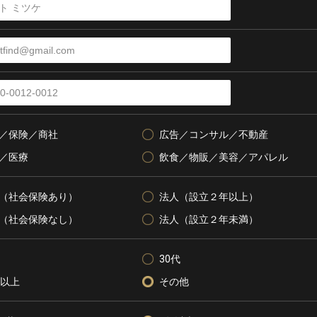
／保険／商社
広告／コンサル／不動産
／医療
飲食／物販／美容／アパレル
（社会保険あり）
法人（設立２年以上）
（社会保険なし）
法人（設立２年未満）
30代
代以上
その他