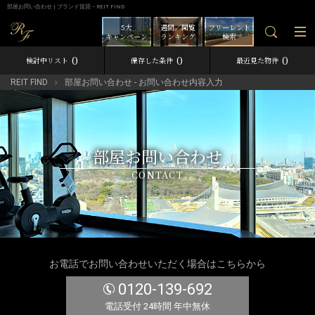
部屋お問い合わせ | ブランド賃貸－REIT FIND
5大
週間／閲覧
フリーレント
キャンペーン
ランキング
検索
0
0
0
検討中リスト
保存した条件
最近見た物件
REIT FIND
部屋お問い合わせ - お問い合わせ内容入力
部屋お問い合わせ
CONTACT
お電話でお問い合わせいただく場合はこちらから
0120-139-692
電話受付 24時間 年中無休