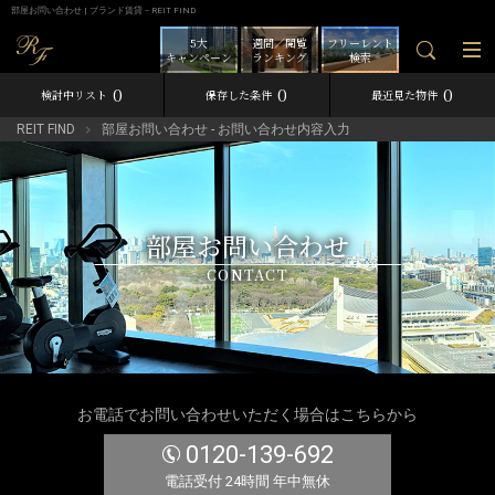
部屋お問い合わせ | ブランド賃貸－REIT FIND
5大
週間／閲覧
フリーレント
キャンペーン
ランキング
検索
0
0
0
検討中リスト
保存した条件
最近見た物件
REIT FIND
部屋お問い合わせ - お問い合わせ内容入力
部屋お問い合わせ
CONTACT
お電話でお問い合わせいただく場合はこちらから
0120-139-692
電話受付 24時間 年中無休