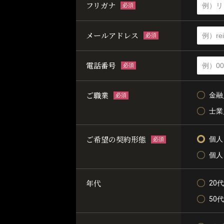
フリガナ
必須
メールアドレス
必須
電話番号
必須
ご職業
金融
必須
士業
ご希望の契約形態
個人
必須
個人
年代
20代
50