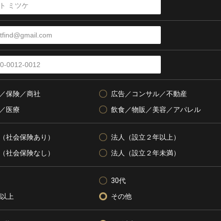
／保険／商社
広告／コンサル／不動産
／医療
飲食／物販／美容／アパレル
（社会保険あり）
法人（設立２年以上）
（社会保険なし）
法人（設立２年未満）
30代
代以上
その他