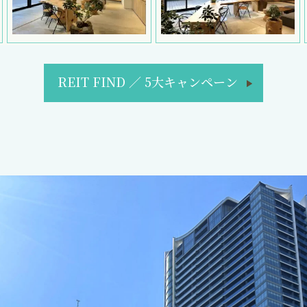
REIT FIND
／
5大キャンペーン