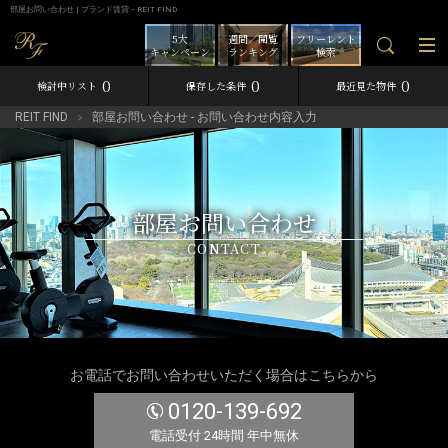
部屋お問い合わせ | ブランド賃貸－REIT FIND
5大
週間／閲覧
フリーレント
キャンペーン
ランキング
検索
0
0
0
検討中リスト
保存した条件
最近見た物件
REIT FIND
部屋お問い合わせ - お問い合わせ内容入力
部屋お問い合わせ
CONTACT
お電話でお問い合わせいただく場合はこちらから
0120-139-692
電話受付 24時間 年中無休