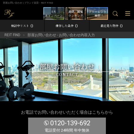
部屋お問い合わせ | ブランド賃貸－REIT FIND
5大
週間／閲覧
フリーレント
キャンペーン
ランキング
検索
0
0
0
検討中リスト
保存した条件
最近見た物件
REIT FIND
部屋お問い合わせ - お問い合わせ内容入力
部屋お問い合わせ
CONTACT
お電話でお問い合わせいただく場合はこちらから
0120-139-692
電話受付 24時間 年中無休