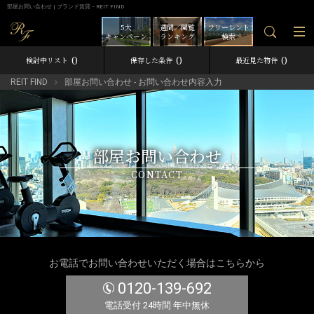
部屋お問い合わせ | ブランド賃貸－REIT FIND
5大
週間／閲覧
フリーレント
キャンペーン
ランキング
検索
0
0
0
検討中リスト
保存した条件
最近見た物件
REIT FIND
部屋お問い合わせ - お問い合わせ内容入力
部屋お問い合わせ
CONTACT
お電話でお問い合わせいただく場合はこちらから
0120-139-692
電話受付 24時間 年中無休