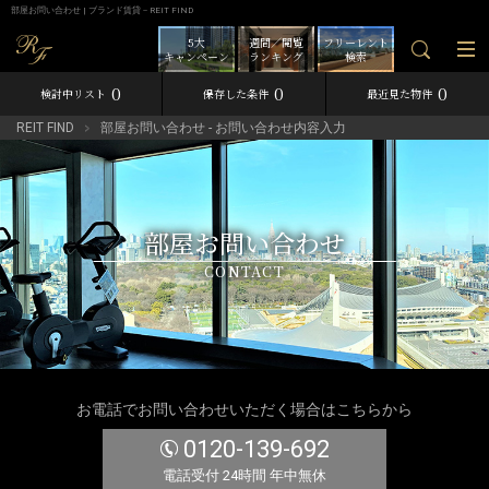
部屋お問い合わせ | ブランド賃貸－REIT FIND
5大
週間／閲覧
フリーレント
キャンペーン
ランキング
検索
0
0
0
検討中リスト
保存した条件
最近見た物件
REIT FIND
部屋お問い合わせ - お問い合わせ内容入力
部屋お問い合わせ
CONTACT
お電話でお問い合わせいただく場合はこちらから
0120-139-692
電話受付 24時間 年中無休