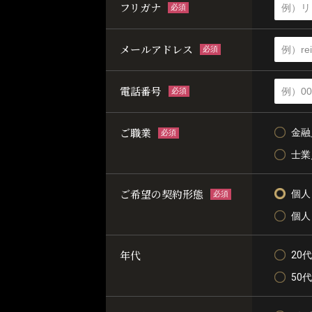
フリガナ
必須
メールアドレス
必須
電話番号
必須
ご職業
金融
必須
士業
ご希望の契約形態
個人
必須
個人
年代
20代
50