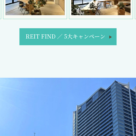
REIT FIND
／
5大キャンペーン