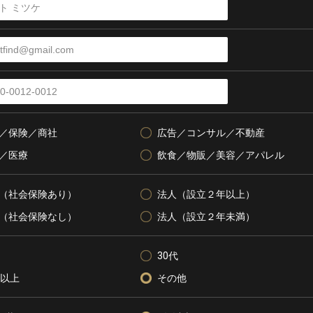
／保険／商社
広告／コンサル／不動産
／医療
飲食／物販／美容／アパレル
（社会保険あり）
法人（設立２年以上）
（社会保険なし）
法人（設立２年未満）
30代
代以上
その他