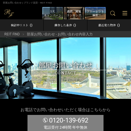
部屋お問い合わせ | ブランド賃貸－REIT FIND
5大
週間／閲覧
フリーレント
キャンペーン
ランキング
検索
0
0
0
検討中リスト
保存した条件
最近見た物件
REIT FIND
部屋お問い合わせ - お問い合わせ内容入力
部屋お問い合わせ
CONTACT
お電話でお問い合わせいただく場合はこちらから
0120-139-692
電話受付 24時間 年中無休