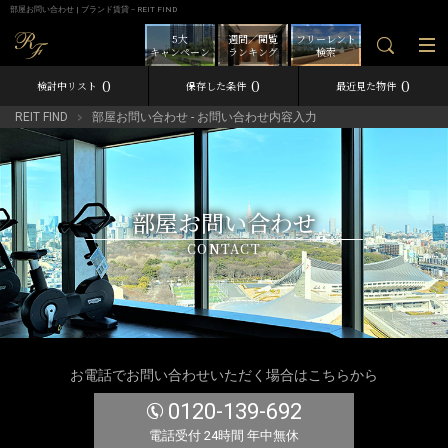
部屋お問い合わせ | ブランド賃貸－REIT FIND
5大
週間／閲覧
フリーレント
キャンペーン
ランキング
検索
0
0
0
検討中リスト
保存した条件
最近見た物件
REIT FIND
部屋お問い合わせ - お問い合わせ内容入力
部屋お問い合わせ
CONTACT
お電話でお問い合わせいただく場合はこちらから
0120-139-692
電話受付 24時間 年中無休