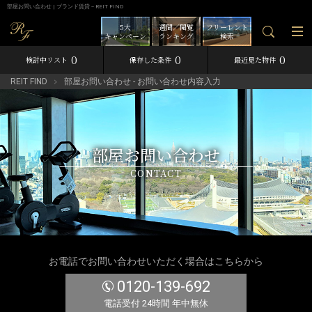
部屋お問い合わせ | ブランド賃貸－REIT FIND
5大
週間／閲覧
フリーレント
キャンペーン
ランキング
検索
0
0
0
検討中リスト
保存した条件
最近見た物件
REIT FIND
部屋お問い合わせ - お問い合わせ内容入力
部屋お問い合わせ
CONTACT
お電話でお問い合わせいただく場合はこちらから
0120-139-692
電話受付 24時間 年中無休