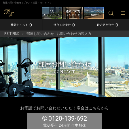
部屋お問い合わせ | ブランド賃貸－REIT FIND
5大
週間／閲覧
フリーレント
キャンペーン
ランキング
検索
0
0
0
検討中リスト
保存した条件
最近見た物件
REIT FIND
部屋お問い合わせ - お問い合わせ内容入力
部屋お問い合わせ
CONTACT
お電話でお問い合わせいただく場合はこちらから
0120-139-692
電話受付 24時間 年中無休