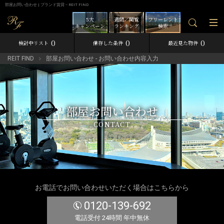
部屋お問い合わせ | ブランド賃貸－REIT FIND
5大
週間／閲覧
フリーレント
キャンペーン
ランキング
検索
0
0
0
検討中リスト
保存した条件
最近見た物件
REIT FIND
部屋お問い合わせ - お問い合わせ内容入力
部屋お問い合わせ
CONTACT
お電話でお問い合わせいただく場合はこちらから
0120-139-692
電話受付 24時間 年中無休