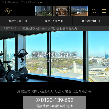
部屋お問い合わせ | ブランド賃貸－REIT FIND
5大
週間／閲覧
フリーレント
キャンペーン
ランキング
検索
0
0
0
検討中リスト
保存した条件
最近見た物件
REIT FIND
部屋お問い合わせ - お問い合わせ内容入力
部屋お問い合わせ
CONTACT
お電話でお問い合わせいただく場合はこちらから
0120-139-692
電話受付 24時間 年中無休