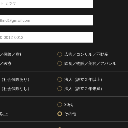
／保険／商社
広告／コンサル／不動産
／医療
飲食／物販／美容／アパレル
（社会保険あり）
法人（設立２年以上）
（社会保険なし）
法人（設立２年未満）
30代
代以上
その他