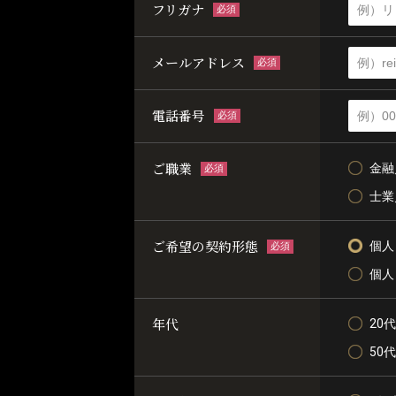
フリガナ
必須
メールアドレス
必須
電話番号
必須
ご職業
金融
必須
士業
ご希望の契約形態
個人
必須
個人
年代
20代
50