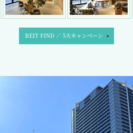
REIT FIND
／
5大キャンペーン