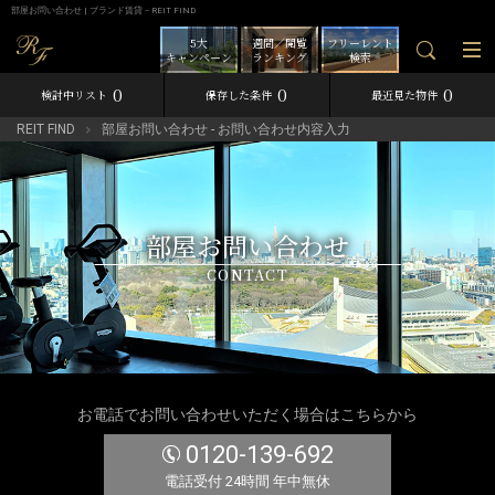
部屋お問い合わせ | ブランド賃貸－REIT FIND
5大
週間／閲覧
フリーレント
キャンペーン
ランキング
検索
0
0
0
検討中リスト
保存した条件
最近見た物件
REIT FIND
部屋お問い合わせ - お問い合わせ内容入力
部屋お問い合わせ
CONTACT
お電話でお問い合わせいただく場合はこちらから
0120-139-692
電話受付 24時間 年中無休