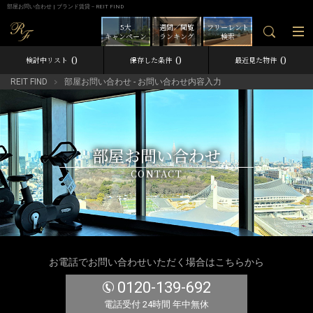
部屋お問い合わせ | ブランド賃貸－REIT FIND
5大
週間／閲覧
フリーレント
キャンペーン
ランキング
検索
0
0
0
検討中リスト
保存した条件
最近見た物件
REIT FIND
部屋お問い合わせ - お問い合わせ内容入力
部屋お問い合わせ
CONTACT
お電話でお問い合わせいただく場合はこちらから
0120-139-692
電話受付 24時間 年中無休