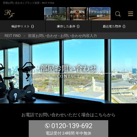
部屋お問い合わせ | ブランド賃貸－REIT FIND
5大
週間／閲覧
フリーレント
キャンペーン
ランキング
検索
0
0
0
検討中リスト
保存した条件
最近見た物件
REIT FIND
部屋お問い合わせ - お問い合わせ内容入力
部屋お問い合わせ
CONTACT
お電話でお問い合わせいただく場合はこちらから
0120-139-692
電話受付 24時間 年中無休