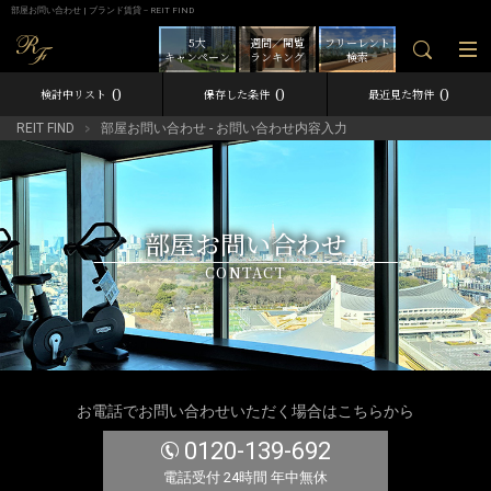
部屋お問い合わせ | ブランド賃貸－REIT FIND
5大
週間／閲覧
フリーレント
キャンペーン
ランキング
検索
0
0
0
検討中リスト
保存した条件
最近見た物件
REIT FIND
部屋お問い合わせ - お問い合わせ内容入力
部屋お問い合わせ
CONTACT
お電話でお問い合わせいただく場合はこちらから
0120-139-692
電話受付 24時間 年中無休