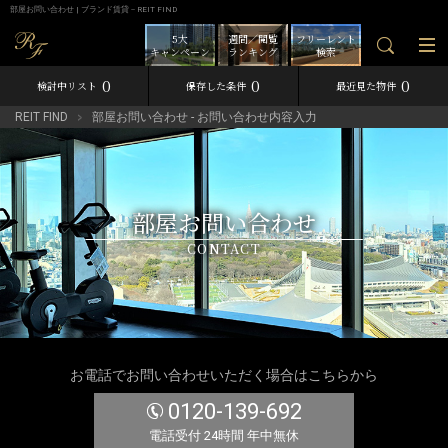
部屋お問い合わせ | ブランド賃貸－REIT FIND
5大
週間／閲覧
フリーレント
キャンペーン
ランキング
検索
0
0
0
検討中リスト
保存した条件
最近見た物件
REIT FIND
部屋お問い合わせ - お問い合わせ内容入力
部屋お問い合わせ
CONTACT
お電話でお問い合わせいただく場合はこちらから
0120-139-692
電話受付 24時間 年中無休