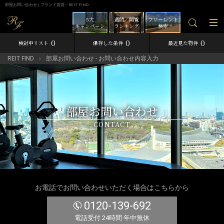
部屋お問い合わせ | ブランド賃貸－REIT FIND
5大
週間／閲覧
フリーレント
キャンペーン
ランキング
検索
0
0
0
検討中リスト
保存した条件
最近見た物件
REIT FIND
部屋お問い合わせ - お問い合わせ内容入力
部屋お問い合わせ
CONTACT
お電話でお問い合わせいただく場合はこちらから
0120-139-692
電話受付 24時間 年中無休