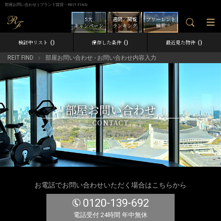
部屋お問い合わせ | ブランド賃貸－REIT FIND
5大
週間／閲覧
フリーレント
キャンペーン
ランキング
検索
0
0
0
検討中リスト
保存した条件
最近見た物件
REIT FIND
部屋お問い合わせ - お問い合わせ内容入力
部屋お問い合わせ
CONTACT
お電話でお問い合わせいただく場合はこちらから
0120-139-692
電話受付 24時間 年中無休