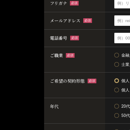
フリガナ
必須
メールアドレス
必須
電話番号
必須
ご職業
金融
必須
士業
ご希望の契約形態
個人
必須
個人
年代
20代
50