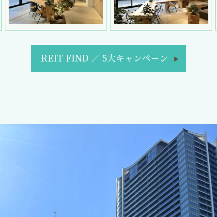
REIT FIND
／
5大キャンペーン