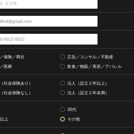
／保険／商社
広告／コンサル／不動産
／医療
飲食／物販／美容／アパレル
（社会保険あり）
法人（設立２年以上）
（社会保険なし）
法人（設立２年未満）
30代
代以上
その他