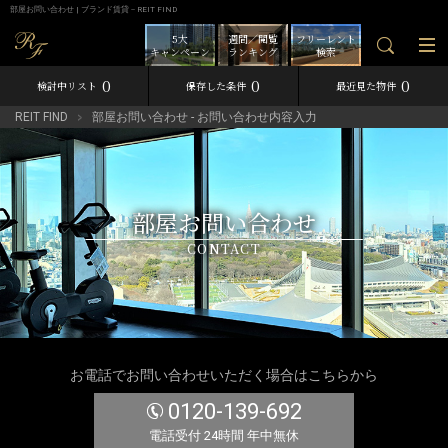
部屋お問い合わせ | ブランド賃貸－REIT FIND
5大
週間／閲覧
フリーレント
キャンペーン
ランキング
検索
0
0
0
検討中リスト
保存した条件
最近見た物件
REIT FIND
部屋お問い合わせ - お問い合わせ内容入力
部屋お問い合わせ
CONTACT
お電話でお問い合わせいただく場合はこちらから
0120-139-692
電話受付 24時間 年中無休