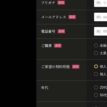
フリガナ
必須
メールアドレス
必須
電話番号
必須
ご職業
金融
必須
士業
ご希望の契約形態
個人
必須
個人
年代
20代
50