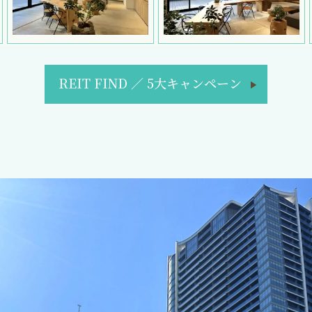
REIT FIND
／
5大キャンペーン