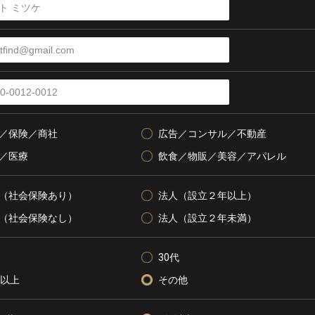
／保険／商社
広告／コンサル／不動産
／医療
飲食／物販／美容／アパレル
（社会保険あり）
法人（設立２年以上）
（社会保険なし）
法人（設立２年未満）
30代
代以上
その他