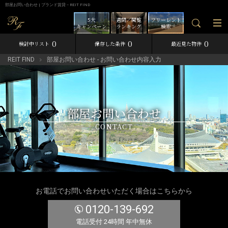
部屋お問い合わせ | ブランド賃貸－REIT FIND
5大
週間／閲覧
フリーレント
キャンペーン
ランキング
検索
0
0
0
検討中リスト
保存した条件
最近見た物件
REIT FIND
部屋お問い合わせ - お問い合わせ内容入力
部屋お問い合わせ
CONTACT
お電話でお問い合わせいただく場合はこちらから
0120-139-692
電話受付 24時間 年中無休