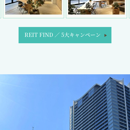
REIT FIND
／
5大キャンペーン