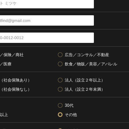
／保険／商社
広告／コンサル／不動産
／医療
飲食／物販／美容／アパレル
（社会保険あり）
法人（設立２年以上）
（社会保険なし）
法人（設立２年未満）
30代
代以上
その他