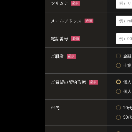
フリガナ
必須
メールアドレス
必須
電話番号
必須
ご職業
金融
必須
士業
ご希望の契約形態
個人
必須
個人
年代
20代
50