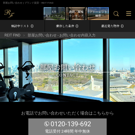
部屋お問い合わせ | ブランド賃貸－REIT FIND
5大
週間／閲覧
フリーレント
キャンペーン
ランキング
検索
0
0
0
検討中リスト
保存した条件
最近見た物件
REIT FIND
部屋お問い合わせ - お問い合わせ内容入力
部屋お問い合わせ
CONTACT
お電話でお問い合わせいただく場合はこちらから
0120-139-692
電話受付 24時間 年中無休