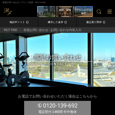
部屋お問い合わせ | ブランド賃貸－REIT FIND
5大
週間／閲覧
フリーレント
キャンペーン
ランキング
検索
0
0
0
検討中リスト
保存した条件
最近見た物件
REIT FIND
部屋お問い合わせ - お問い合わせ内容入力
部屋お問い合わせ
CONTACT
お電話でお問い合わせいただく場合はこちらから
0120-139-692
電話受付 24時間 年中無休