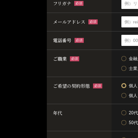
フリガナ
必須
メールアドレス
必須
電話番号
必須
ご職業
金融
必須
士業
ご希望の契約形態
個人
必須
個人
年代
20代
50