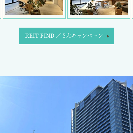
REIT FIND
／
5大キャンペーン