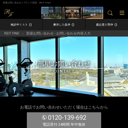
部屋お問い合わせ | ブランド賃貸－REIT FIND
5大
週間／閲覧
フリーレント
キャンペーン
ランキング
検索
0
0
0
検討中リスト
保存した条件
最近見た物件
REIT FIND
部屋お問い合わせ - お問い合わせ内容入力
部屋お問い合わせ
CONTACT
お電話でお問い合わせいただく場合はこちらから
0120-139-692
電話受付 24時間 年中無休