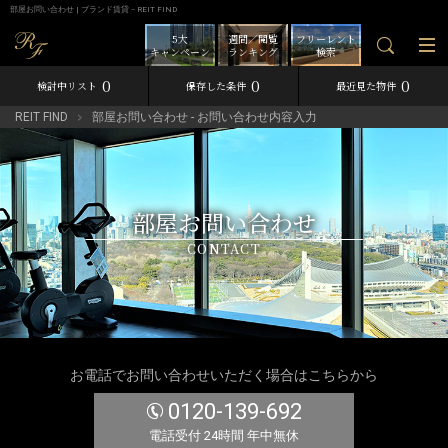
部屋お問い合わせ | ブランド賃貸－REIT FIND
5大
週間／閲覧
フリーレント
キャンペーン
ランキング
検索
0
0
0
検討中リスト
保存した条件
最近見た物件
REIT FIND
部屋お問い合わせ - お問い合わせ内容入力
部屋お問い合わせ
CONTACT
お電話でお問い合わせいただく場合はこちらから
0120-139-692
電話受付 24時間 年中無休