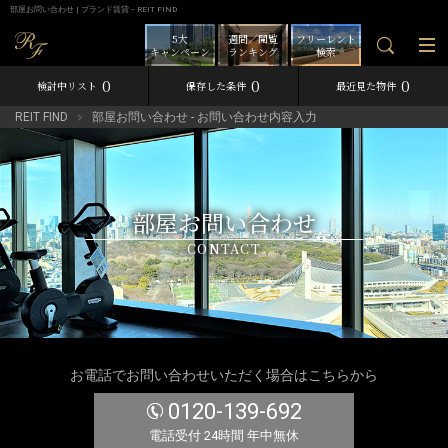
部屋お問い合わせ | ブランド賃貸－REIT FIND
5大
週間／閲覧
フリーレント
キャンペーン
ランキング
検索
0
0
0
検討中リスト
保存した条件
最近見た物件
REIT FIND
部屋お問い合わせ - お問い合わせ内容入力
部屋お問い合わせ
CONTACT
お電話でお問い合わせいただく場合はこちらから
0120-139-692
電話受付 24時間 年中無休