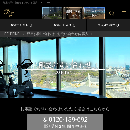
部屋お問い合わせ | ブランド賃貸－REIT FIND
5大
週間／閲覧
フリーレント
キャンペーン
ランキング
検索
0
0
0
検討中リスト
保存した条件
最近見た物件
REIT FIND
部屋お問い合わせ - お問い合わせ内容入力
部屋お問い合わせ
CONTACT
お電話でお問い合わせいただく場合はこちらから
0120-139-692
電話受付 24時間 年中無休