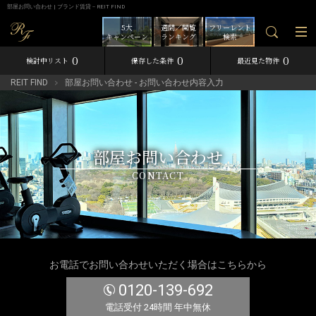
部屋お問い合わせ | ブランド賃貸－REIT FIND
5大
週間／閲覧
フリーレント
キャンペーン
ランキング
検索
0
0
0
検討中リスト
保存した条件
最近見た物件
REIT FIND
部屋お問い合わせ - お問い合わせ内容入力
部屋お問い合わせ
CONTACT
お電話でお問い合わせいただく場合はこちらから
0120-139-692
電話受付 24時間 年中無休